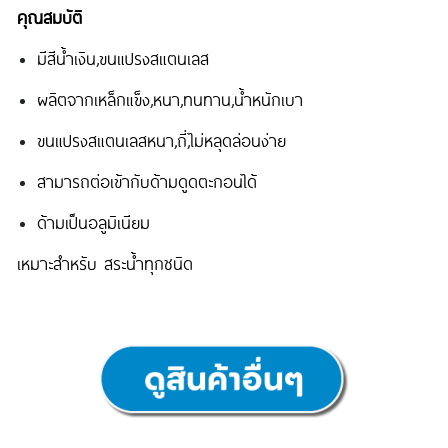
คุณสมบัติ
มีสีน้ำเงิน,ขนแปรงสแตนเลส
ผลิตจากเหล็กแข็ง,หนา,ทนทาน,น้ำหนักเบา
ขนแปรงสแตนเลสหนา,ถี่,ไม่หลุดล่อนง่าย
สามารถต่อเข้ากับด้ามดูดตะกอนได้
ด้ามเป็นอลูมิเนียม
เหมาะสำหรับ สระน้ำทุกชนิด