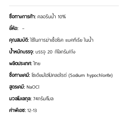
ชื่อทางการค้า:
คลอรีนน้ำ 10%
ยี่ห้อ:
–
คุณสมบัติ:
ใช้ในการฆ่าเชื้อโรค แบคทีเรีย ในน้ำ
น้ำหนักบรรจุ:
บรรจุ 20 กิโลกรัม/ถัง
ผลิตประเทศ:
ไทย
ชื่อทางเคมี:
โซเดียมไฮโปคลอไรต์ (Sodium hypochlorite)
สูตรเคมี:
NaOCl
มวลโมเลกุล:
74กรัม/โมล
ค่าพีเอช:
12-13